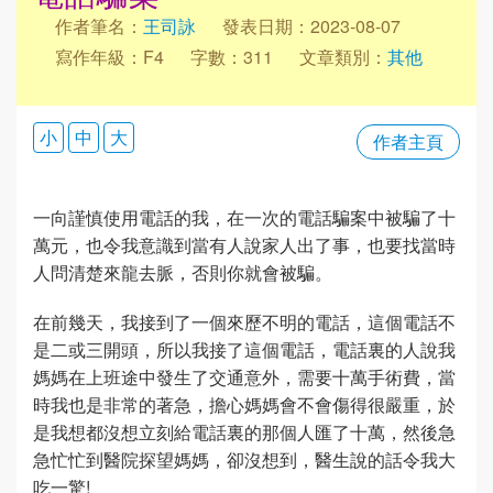
作者筆名：
王司詠
發表日期：2023-08-07
寫作年級：F4
字數：311
文章類別：
其他
小
中
大
作者主頁
一向謹慎使用電話的我，在一次的電話騙案中被騙了十
萬元，也令我意識到當有人說家人出了事，也要找當時
人問清楚來龍去脈，否則你就會被騙。
在前幾天，我接到了一個來歷不明的電話，這個電話不
是二或三開頭，所以我接了這個電話，電話裏的人說我
媽媽在上班途中發生了交通意外，需要十萬手術費，當
時我也是非常的著急，擔心媽媽會不會傷得很嚴重，於
是我想都沒想立刻給電話裏的那個人匯了十萬，然後急
急忙忙到醫院探望媽媽，卻沒想到，醫生說的話令我大
吃一驚!