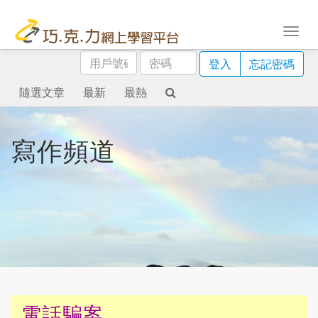
用
密
登入
忘記密碼
戶
碼
號
隨選文章
最新
最熱
碼
寫作頻道
電話騙案