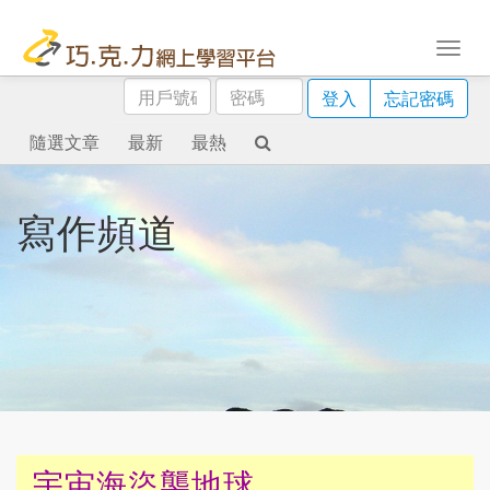
用
密
登入
忘記密碼
戶
碼
號
隨選文章
最新
最熱
碼
寫作頻道
宇宙海盜襲地球