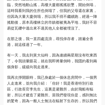
臨，突然地動山搖，高樓大廈都搖搖欲墜，開始倒塌，
這時我看到我的住所也倒塌了，但我的父母還在家裏，
但因為大量大廈倒塌，所以我不得不繼續跑，經過一陣
搖動後，原本高樓林立的市鎮都被夷為平地，我好不容
易從瓦礫中逃出來不過其他人全都被埋沒了。
在那之後，我一直四處流浪，尋找倖存者，踏遍全香
港，就這樣過了一年。
有一天，我去到黃大仙時，因為連續兩星期沒有吃東西
了，令我頭暈眼花，就在我即將暈倒時，我隱約看到兩
個身影，緩緩向我走過來。
我再次掙開眼時，我已身處於一個休息房間中，一個男
人走進來，並向我介紹：「你好！我是香港特別行政
區，行政長官李先生，這裏是避難所，由於飛船有輻
射，所以才建造了避難所。當我們發現你是，感到無比
的驚奇，因為一般人士無法在輻射下生存的，所以我們