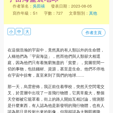
作者筆名：
吳田禧
發表日期：2023-08-05
寫作年級：S1
字數：727
文章類別：
其他
小
中
大
作者主頁
在這個浩瀚的宇宙中，竟然真的有人類以外的生命體，
人稱他們為「宇宙海盜」，然而他們與人類卻大相逕
庭，因為他們只有着無窮無盡的「貧婪」，貧圖世間一
切的事物，包括錢材、資源，甚至是生命。他們不停地
在宇宙中掠奪，直至來到了我們的地球……
那一天，烏雲密佈，我正前住着學校，突然天空閃電交
叉，於雲層中出現了一首飛行物體，它異常龐大，整個
天空都被它籠罩着，街上的路人開始互相討論，猜測那
是什麼東西，有人認為他是新發明的飛行物體，也有人
認為那只是投射出來的影像，但我卻認為大難即將降