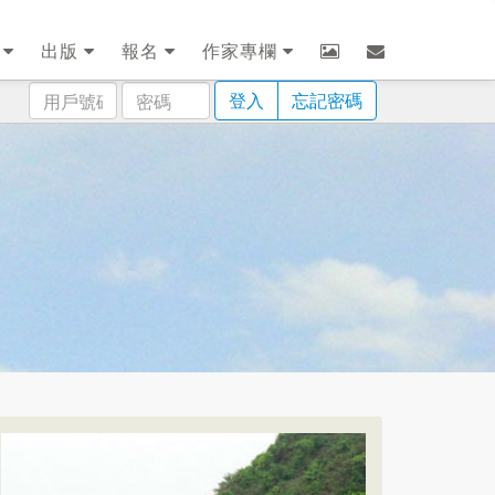
劃
出版
報名
作家專欄
用
密
登入
忘記密碼
戶
碼
號
碼