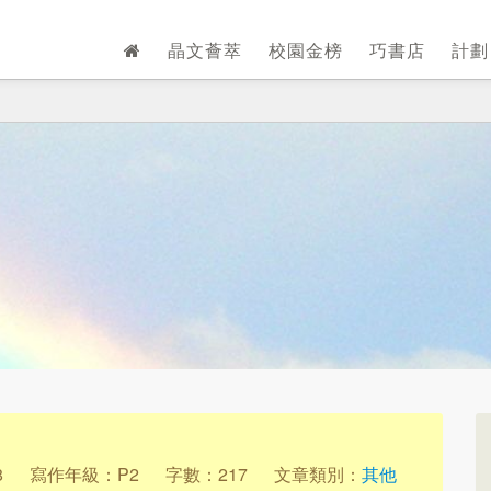
晶文薈萃
校園金榜
巧書店
計
8
寫作年級：P2
字數：217
文章類別：
其他