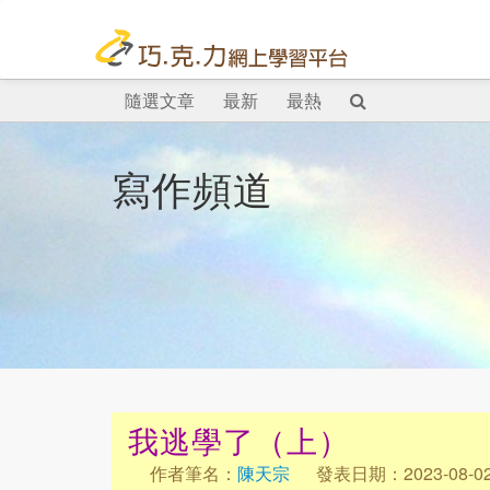
隨選文章
最新
最熱
寫作頻道
我逃學了（上）
作者筆名：
陳天宗
發表日期：2023-08-0