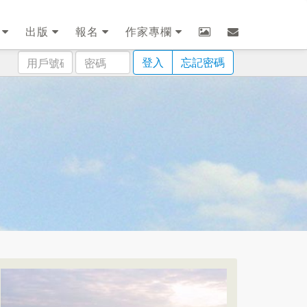
劃
出版
報名
作家專欄
用
密
登入
忘記密碼
戶
碼
號
碼