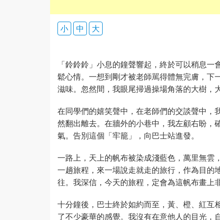
小
中
大
「鈴鈴鈴」小息的鐘聲響起，終於可以稍息一
鬆心情。一想到剛才被老師駡得體無完膚，下
滋味。忽然間，我眼尾掃過操場角落的大樹，
在同學們的嬉笑聲中，在老師們的交談聲中，
然翻出離去。在牆外的小巷中，我左顧右盼，
氣。告別這個「牢籠」，向巴士站進發。
一路上，天上的帆布被染成淺藍色，萬里無雲
一趟旅程，來一場說走就走的旅行，作為目的
往。我深信，今天的旅程，定會為這帆布畫上
十分鐘後，巴士終於如約而至，黃、橙、紅互
了不少豪華的感覺。我沒有在意他人的目光，