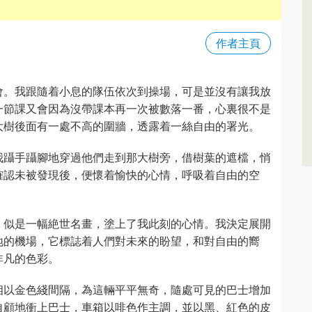
作者主頁
會。我跟隨着小息的隊伍依次到操場，可是並沒有讓我放
一節課又會因為沒帶課本再一次被數落一番，心裏很不是
大樹後面有一處不高的圍牆，透露着一絲自由的署光。
我躡手躡腳地穿過他們走到那大樹旁，借樹葉的遮檔，悄
確認未被發現後，便懷着愉快的心情，呼吸着自由的空
，似是一幅絶世名畫，塗上了我此刻的心情。我決定展開
地的機場，它標誌着人們對未來的盼望，和對自由的嚮
非凡的色彩。
相以金色綫間隔，為這輛平平無奇，隨處可見的巴士增加
自顧地衝上巴士，車箱以啡色作主調，並以黑、紅色的皮