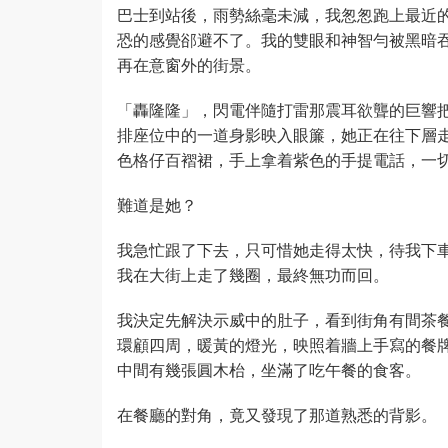
巴士到站後，雨勢絲毫未減，我怱怱跑上最近
恐的感覺郤避不了。我的雙眼和神智勻被黑暗
再在意窗外的街景。
「轟隆隆」，閃電伴隨打雷那震耳欲聾的巨響
排座位中的一道身影映入眼簾，她正在往下層
色格仔百褶裙，手上拿着紫色的手提電話，一
難道是她？
我急忙跟了下去，只可惜她走得太快，待我下
我在大街上走了幾圈，最終無功而回。
我決定先解決示威中的肚子，看到街角有間茶
環顧四周，暖黃的燈光，映照着牆上手寫的餐
中間有幾張圓木枱，坐滿了吃午餐的食客。
在餐廳的對角，竟又發現了那道熟悉的背影。