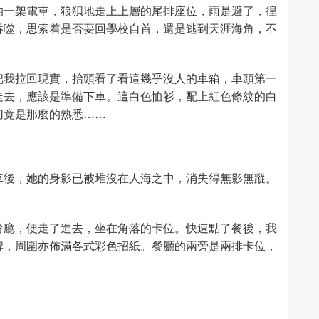
的一架電車，狼狽地走上上層的尾排座位，雨是避了，徨
吞噬，思索着是否要回學校自首，還是逃到天涯海角，不
把我拉回現實，抬頭看了看這幾乎沒人的車箱，車頭第一
走去，應該是準備下車。這白色恤衫，配上紅色條紋的白
切竟是那麼的熟悉……
車後，她的身影已被堆沒在人海之中，消失得無影無蹤。
餐廳，便走了進去，坐在角落的卡位。快速點了餐後，我
牌，周圍亦佈滿各式彩色招紙。餐廳的兩旁是兩排卡位，