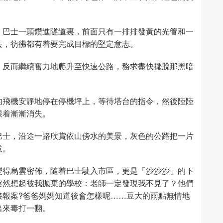
」巴士一頭鑽進隧道裏，前面只有一排排發黃的光管和一
去，彷彿都有着要完成目標的堅定意志。
，反而繼續奮力地爬升至快速公路，務求盡快擺脫那黑暗
的飛機安靜地停在停機坪上，等待塔台的指令，然後陸陸
跟着漸漸消失。
巴士，沿途一路欣賞依山傍水的美景，灰色的公路把一片
拔。
變得烏雲密佈，隨着巴士駛入市區，更是「沙沙沙」的下
突然想起被我拋棄的學校：老師一定發現我不見了？他們
接報案?爸爸媽媽知道後會怎樣呢……豆大的雨點無情地
出來毒打一翻。