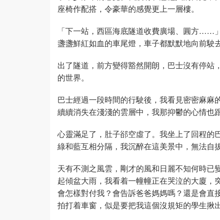
座椅作配搭，令豪華的感覺更上一層樓。
「下一站，西區海底隧道收費廣場、圓方……
盞盞鮮紅如血的車尾燈，車子都默默地向前駛
出了隧道，前方變得豁然開朗，巴士沒有停站
的世界。
巴士經過一段時間的行駛後，我看見密密麻麻
續續消失在淺淺的雲層中，我那抑鬱的心情也
心靈滿足了，肚子郤空虛了。我坐上了回程的
綠和藍互相分隔，我沉醉在這美景中，無法自
天有不測之風雲，剛才的風和日麗不知何時已
起傾盆大雨，我看着一幢幢正在哭泣的大廈，
會怎樣對付我？會告訴爸爸媽媽嗎？還是會直
拍打着車窗，似是要把我這個沒規矩的學生揪