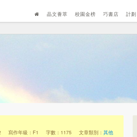
晶文薈萃
校園金榜
巧書店
計
2
寫作年級：F1
字數：1175
文章類別：
其他