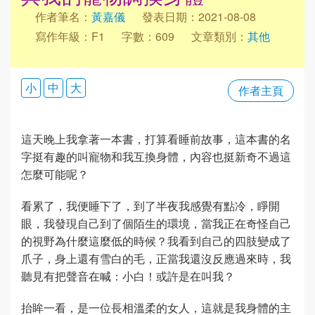
作者筆名：
黃嘉儀
發表日期：2021-08-08
寫作年級：F1
字數：609
文章類別：
其他
小
中
大
作者主頁
這天晚上我拿著一本書，打算看睡前故事，這本書的名
字挺有趣的叫寵物和我互換身體，內容也挺新奇不過這
怎麼可能呢？
看累了，我便睡下了，到了半夜我感覺有點冷，睜開
眼，我發現自己到了個陌生的環境，當我正在奇怪自己
的視野為什麼這麼低的時候？我看到自己的四肢變成了
爪子，身上還有雪白的毛，正當我還沒反應過來時，我
聽見有把聲音在喊：小白！或許是在叫我？
抬眸一看，是一位長相溫柔的女人，這就是我身體的主