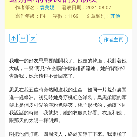
作者筆名：
袁美妮
發表日期：2021-08-07
寫作年級：F4
字數：1169
文章類別：
其他
小
中
大
作者主頁
我唯一的好友思思要離開我了。她走的乾脆，我對著她
大喊，一聲“再見”在空曠的機場徘徊流連，她的背影卻
告訴我，她永遠也不會回來了。
思思在我五歲時突然闖進我的生命，如同一片荒蕪裏闖
進一處綠洲。初見時她身穿桃紅色洋裝，烏黑柔順的頭
髮上是俏皮可愛的淡粉色髮夾，桃子形狀的，她蹲下同
我說話的時候，我就想，她的衣服真好看。衣服和她，
跟那天的太陽一樣明媚。
剛把他們打跑，四周沒人，終於安靜了下來。我累極了