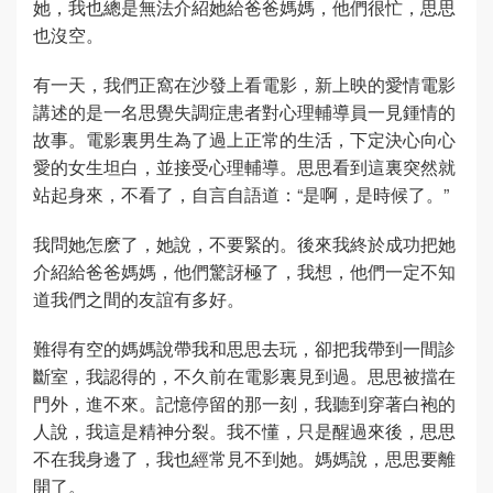
她，我也總是無法介紹她給爸爸媽媽，他們很忙，思思
也沒空。
有一天，我們正窩在沙發上看電影，新上映的愛情電影
講述的是一名思覺失調症患者對心理輔導員一見鍾情的
故事。電影裏男生為了過上正常的生活，下定決心向心
愛的女生坦白，並接受心理輔導。思思看到這裏突然就
站起身來，不看了，自言自語道：“是啊，是時候了。”
我問她怎麽了，她說，不要緊的。後來我終於成功把她
介紹給爸爸媽媽，他們驚訝極了，我想，他們一定不知
道我們之間的友誼有多好。
難得有空的媽媽說帶我和思思去玩，卻把我帶到一間診
斷室，我認得的，不久前在電影裏見到過。思思被擋在
門外，進不來。記憶停留的那一刻，我聽到穿著白袍的
人說，我這是精神分裂。我不懂，只是醒過來後，思思
不在我身邊了，我也經常見不到她。媽媽說，思思要離
開了。