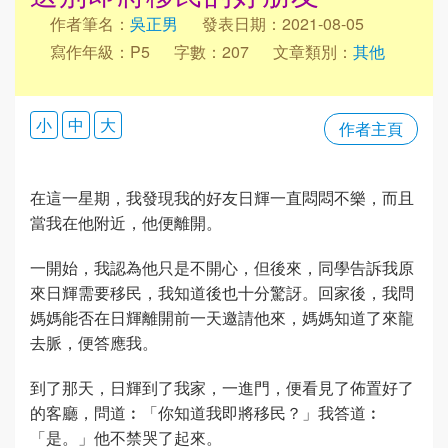
作者筆名：
吳正男
發表日期：2021-08-05
寫作年級：P5
字數：207
文章類別：
其他
小
中
大
作者主頁
在這一星期，我發現我的好友日輝一直悶悶不樂，而且
當我在他附近，他便離開。
一開始，我認為他只是不開心，但後來，同學告訴我原
來日輝需要移民，我知道後也十分驚訝。回家後，我問
媽媽能否在日輝離開前一天邀請他來，媽媽知道了來龍
去脈，便答應我。
到了那天，日輝到了我家，一進門，便看見了佈置好了
的客廳，問道︰「你知道我即將移民？」我答道︰
「是。」他不禁哭了起來。