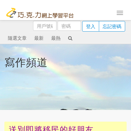
用
密
登入
忘記密碼
戶
碼
號
隨選文章
最新
最熱
碼
寫作頻道
送別即將移民的好朋友