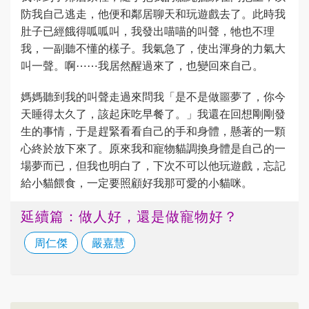
防我自己逃走，他便和鄰居聊天和玩遊戲去了。此時我
肚子已經餓得呱呱叫，我發出喵喵的叫聲，牠也不理
我，一副聽不懂的樣子。我氣急了，使出渾身的力氣大
叫一聲。啊⋯⋯我居然醒過來了，也變回來自己。
媽媽聽到我的叫聲走過來問我「是不是做噩夢了，你今
天睡得太久了，該起床吃早餐了。」我還在回想剛剛發
生的事情，于是趕緊看看自己的手和身體，懸著的一顆
心終於放下來了。原來我和寵物貓調換身體是自己的一
場夢而已，但我也明白了，下次不可以他玩遊戲，忘記
給小貓餵食，一定要照顧好我那可愛的小貓咪。
延續篇：做人好，還是做寵物好？
周仁傑
嚴嘉慧