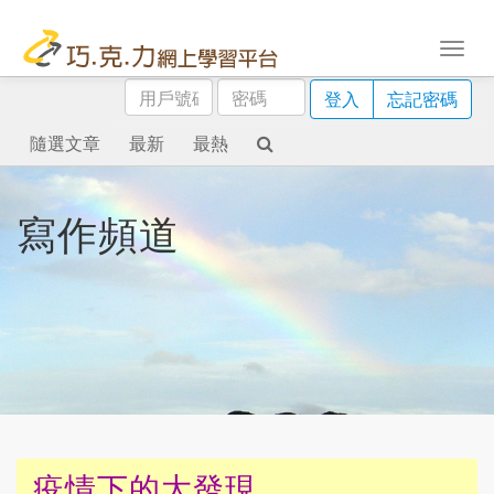
用
密
登入
忘記密碼
戶
碼
號
隨選文章
最新
最熱
碼
寫作頻道
疫情下的大發現