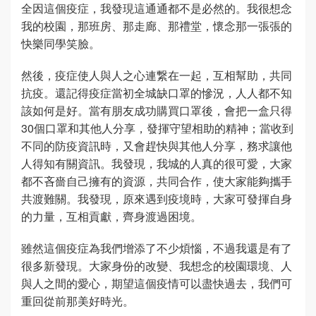
全因這個疫症，我發現這通通都不是必然的。我很想念
我的校園，那班房、那走廊、那禮堂，懷念那一張張的
快樂同學笑臉。
然後，疫症使人與人之心連繋在一起，互相幫助，共同
抗疫。還記得疫症當初全城缺口罩的慘況，人人都不知
該如何是好。當有朋友成功購買口罩後，會把一盒只得
30個口罩和其他人分享，發揮守望相助的精神；當收到
不同的防疫資訊時，又會趕快與其他人分享，務求讓他
人得知有關資訊。我發現，我城的人真的很可愛，大家
都不吝嗇自己擁有的資源，共同合作，使大家能夠攜手
共渡難關。我發現，原來遇到疫境時，大家可發揮自身
的力量，互相貢獻，齊身渡過困境。
雖然這個疫症為我們增添了不少煩惱，不過我還是有了
很多新發現。大家身份的改變、我想念的校園環境、人
與人之間的愛心，期望這個疫情可以盡快過去，我們可
重回從前那美好時光。