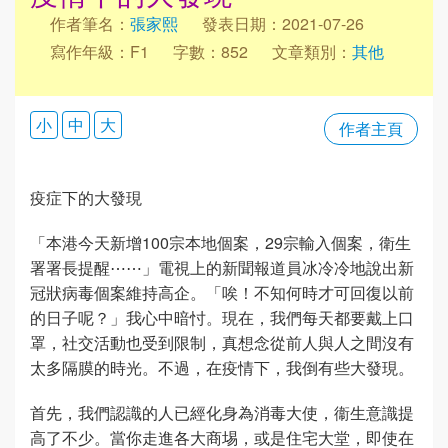
作者筆名：
張家熙
發表日期：2021-07-26
寫作年級：F1
字數：852
文章類別：
其他
小
中
大
作者主頁
疫症下的大發現
「本港今天新增100宗本地個案，29宗輸入個案，衛生
署署長提醒⋯⋯」電視上的新聞報道員冰冷冷地說出新
冠狀病毒個案維持高企。「唉！不知何時才可回復以前
的日子呢？」我心中暗忖。現在，我們每天都要戴上口
罩，社交活動也受到限制，真想念從前人與人之間沒有
太多隔膜的時光。不過，在疫情下，我倒有些大發現。
首先，我們認識的人已經化身為消毒大使，衞生意識提
高了不少。當你走進各大商埸，或是住宅大堂，即使在