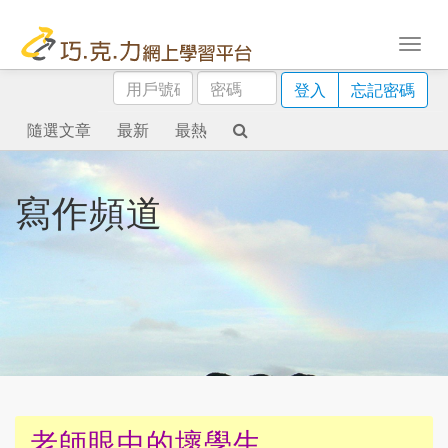
用
密
登入
忘記密碼
戶
碼
號
隨選文章
最新
最熱
碼
寫作頻道
老師眼中的壞學生