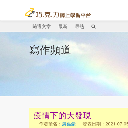
隨選文章
最新
最熱
寫作頻道
疫情下的大發現
作者筆名：
盧嘉豪
發表日期：2021-07-0