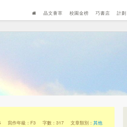
晶文薈萃
校園金榜
巧書店
計
5
寫作年級：F3
字數：317
文章類別：
其他