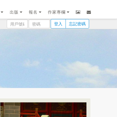
劃
出版
報名
作家專欄
用
密
登入
忘記密碼
戶
碼
號
碼