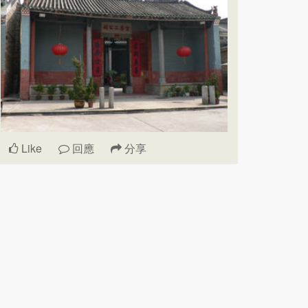
Like
回應
分享