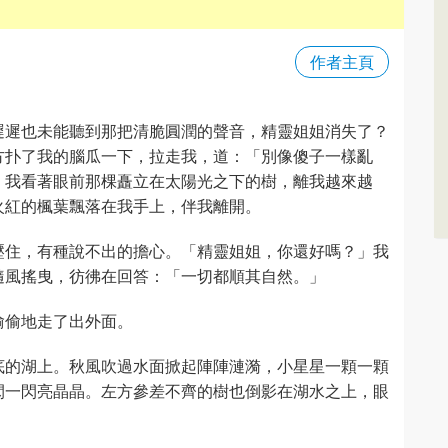
作者主頁
遲遲也未能聽到那把清脆圓潤的聲音，精靈姐姐消失了？
方扑了我的腦瓜一下，拉走我，道：「別像傻子一樣亂
」我看著眼前那棵矗立在太陽光之下的樹，離我越來越
火紅的楓葉飄落在我手上，伴我離開。
壓住，有種說不出的擔心。「精靈姐姐，你還好嗎？」我
隨風搖曳，彷彿在回答：「一切都順其自然。」
偷偷地走了出外面。
底的湖上。秋風吹過水面掀起陣陣漣漪，小星星一顆一顆
閃一閃亮晶晶。左方參差不齊的樹也倒影在湖水之上，眼