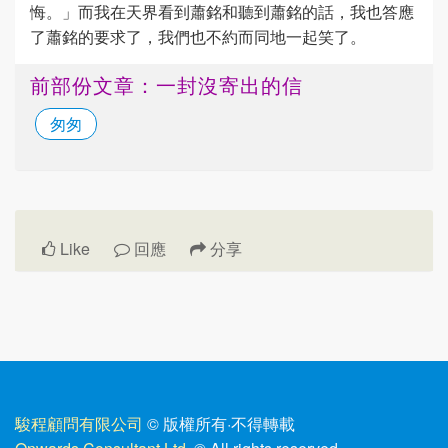
悔。」而我在天界看到蕭銘和聽到蕭銘的話，我也答應
了蕭銘的要求了，我們也不約而同地一起笑了。
前部份文章：一封沒寄出的信
匆匆
Like
回應
分享
駿程顧問有限公司
© 版權所有
·
不得轉載