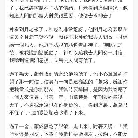
了，我已經控制不了我的情緒。月老看到這個情况，他
知道人間的那個人對我很重要，他便去求神去了
神看到月老來了，神感到非常驚訝，他問月老為甚麼在
這裏？月老二話不說，就跪下求神給我去人間寄一封信
給一個凡人。他還把我說的話也告訴神了。神聽完之
後，被我說的話感動了，神可以給我去人間交一封信，
我聽到這個消息後，立馬去人間寄信了。
過了幾天，蕭銘收到我寄給他的信了，他小心翼翼的打
開了那一封信，信裏有一句是這樣說的「蕭銘，感謝你
把我當成是你的朋友，我當時要離開，是因为我答應了
一個人來這裹，只來一年，而當時是一年期限的最後一
天了，不過我永遠也在你身邊的。」看到這裏，蕭銘忍
不往了，他的眼淚順著臉滑了下來。
過了一會，蕭銘擦乾了眼淚，走出來，對著天說：「我
們永遠是朋友，下輩子我們也要做朋友，拉鈎，不能反