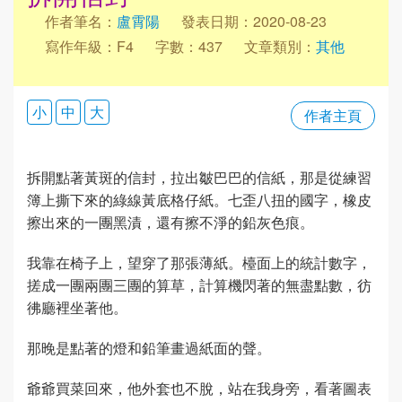
作者筆名：
盧霄陽
發表日期：2020-08-23
寫作年級：F4
字數：437
文章類別：
其他
小
中
大
作者主頁
拆開點著黃斑的信封，拉出皺巴巴的信紙，那是從練習
簿上撕下來的綠線黃底格仔紙。七歪八扭的國字，橡皮
擦出來的一團黑漬，還有擦不淨的鉛灰色痕。
我靠在椅子上，望穿了那張薄紙。檯面上的統計數字，
搓成一團兩團三團的算草，計算機閃著的無盡點數，彷
彿廳裡坐著他。
那晚是點著的燈和鉛筆畫過紙面的聲。
爺爺買菜回來，他外套也不脫，站在我身旁，看著圖表