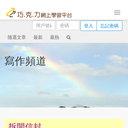
用
密
登入
忘記密碼
戶
碼
號
隨選文章
最新
最熱
碼
寫作頻道
拆開信封