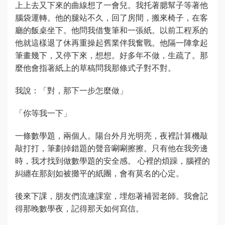
上上去又下來的曲線想了一會兒。我托著腮幫子等著他
腦袋運轉。他的腿站不久，回了房間，搬來椅子，在客
廳的飯桌坐下。他問我借隻筆和一張紙。以前工程系的
他就這樣退了休再重操起舊業伴我奮戰。他隔一陣拿起
筆畫幾下，又停下來，想想。好多年不做，生疏了。那
麼他會指著紙上的草稿問我那條式子對不對。
我說：「對，那下一步怎麼做」
「你等我一下」
一條數學題，兩個人。陽台外月光明亮，夜裡計算機敲
敲打打，筆劃掉錯題的聲音唰唰擦擦。只有他在我旁邊
時，我才找到做數學題的安全感。 心裡的煩躁，腦裡的
糾纏在那刻如被攤平的紙團，會有莫名的心定。
後來下課，朋友們流連課室，埋怨著補習老師。我會記
得那晚數學夜，記得那天如何寫信。