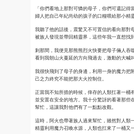
「你們看地上那對可憐的母子，你們可還記得
婦人把自己年紀尚幼的孩子的口糧喂給那小精
我聽了他的話後，震驚又不可置信的看向那對
被族人發現並帶回精靈界，這些年我一直想找
剎那間，我便見那熊熊烈火快要把母子倆人吞
看到我朝山火蔓延的方向飛過去，激動的大喊
我很快飛到了母子的身邊，利用一身的魔力把
己之力終究不能把那大火控制住。
正當我不知所措的時候，倖存的人類扛著一桶
並安置在安全的地方。我十分驚訝的看著那些
幫忙，這讓我對他們有了一點點改觀。
這時，阿火也帶著族人過來幫忙，雖然對人類
精靈利用魔力召喚水源，人類也扛來了一桶又