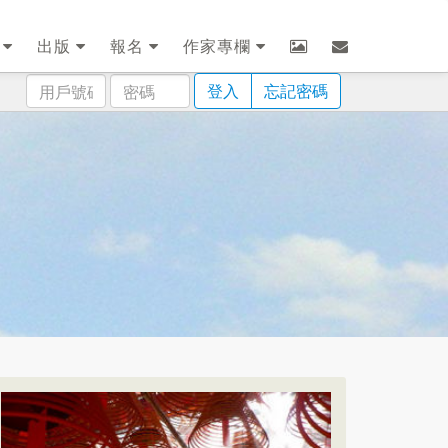
劃
出版
報名
作家專欄
用
密
登入
忘記密碼
戶
碼
號
碼