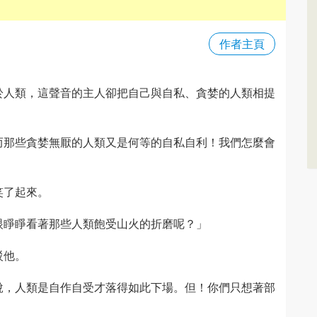
作者主頁
於人類，這聲音的主人卻把自己與自私、貪婪的人類相提
而那些貪婪無厭的人類又是何等的自私自利！我們怎麼會
笑了起來。
眼睜睜看著那些人類飽受山火的折磨呢？」
駁他。
說，人類是自作自受才落得如此下場。但！你們只想著部
」