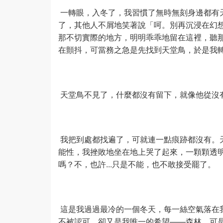
一轉眼，入冬了，我習慣了無時無刻身邊都有
了，其他人不屑地笑著說「呵。別再沉浸在幻
那不切實際的地方，明明乖乖地留在這裡，聽
在顫抖，可當務之急是先找到天堂鳥，於是我
天堂鳥不見了，什麼都沒有留下，就像他從沒
我把到處都找遍了，可就連一點痕跡都沒有。
能性，我挫敗地坐在地上哭了起來，一顆顆透
嗎？不，也許...只是不能，也不敢接受罷了。
這是我過過最冷的一個冬天，每一絲空氣落在
不被認可，卻又是我唯一的希望——森林，可