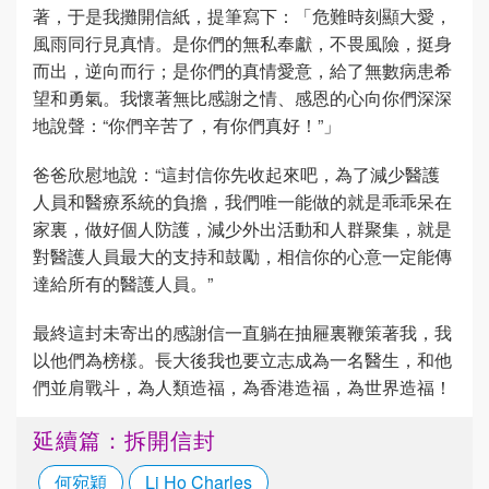
著，于是我攤開信紙，提筆寫下：「危難時刻顯大愛，
風雨同行見真情。是你們的無私奉獻，不畏風險，挺身
而出，逆向而行；是你們的真情愛意，給了無數病患希
望和勇氣。我懷著無比感謝之情、感恩的心向你們深深
地說聲：“你們辛苦了，有你們真好！”」
爸爸欣慰地說：“這封信你先收起來吧，為了減少醫護
人員和醫療系統的負擔，我們唯一能做的就是乖乖呆在
家裏，做好個人防護，減少外出活動和人群聚集，就是
對醫護人員最大的支持和鼓勵，相信你的心意一定能傳
達給所有的醫護人員。”
最終這封未寄出的感謝信一直躺在抽屜裏鞭策著我，我
以他們為榜樣。長大後我也要立志成為一名醫生，和他
們並肩戰斗，為人類造福，為香港造福，為世界造福！
延續篇：拆開信封
何宛穎
Li Ho Charles