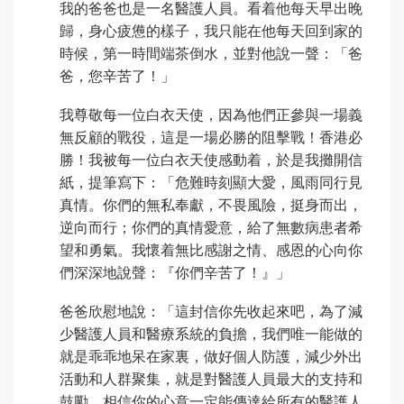
我的爸爸也是一名醫護人員。看着他每天早出晚
歸，身心疲憊的樣子，我只能在他每天回到家的
時候，第一時間端茶倒水，並對他說一聲：「爸
爸，您辛苦了！」
我尊敬每一位白衣天使，因為他們正參與一場義
無反顧的戰役，這是一場必勝的阻擊戰！香港必
勝！我被每一位白衣天使感動着，於是我攤開信
紙，提筆寫下：「危難時刻顯大愛，風雨同行見
真情。你們的無私奉獻，不畏風險，挺身而出，
逆向而行；你們的真情愛意，給了無數病患者希
望和勇氣。我懷着無比感謝之情、感恩的心向你
們深深地說聲：『你們辛苦了！』」
爸爸欣慰地說：「這封信你先收起來吧，為了減
少醫護人員和醫療系統的負擔，我們唯一能做的
就是乖乖地呆在家裏，做好個人防護，減少外出
活動和人群聚集，就是對醫護人員最大的支持和
鼓勵，相信你的心意一定能傳達給所有的醫護人