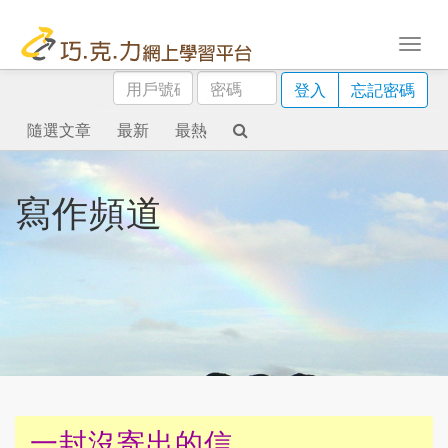
用
密
登入
忘記密碼
戶
碼
號
隨選文章
最新
最熱
碼
寫作頻道
一封沒寄出的信