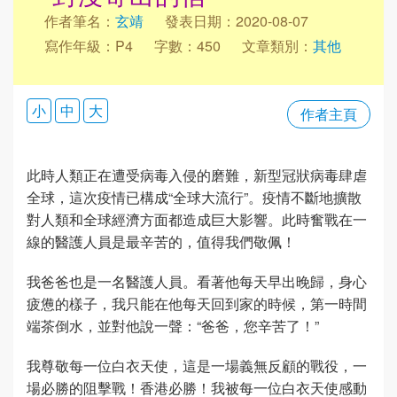
作者筆名：
玄靖
發表日期：2020-08-07
寫作年級：P4
字數：450
文章類別：
其他
小
中
大
作者主頁
此時人類正在遭受病毒入侵的磨難，新型冠狀病毒肆虐
全球，這次疫情已構成“全球大流行”。疫情不斷地擴散
對人類和全球經濟方面都造成巨大影響。此時奮戰在一
線的醫護人員是最辛苦的，值得我們敬佩！
我爸爸也是一名醫護人員。看著他每天早出晚歸，身心
疲憊的樣子，我只能在他每天回到家的時候，第一時間
端茶倒水，並對他說一聲：“爸爸，您辛苦了！”
我尊敬每一位白衣天使，這是一場義無反顧的戰役，一
場必勝的阻擊戰！香港必勝！我被每一位白衣天使感動