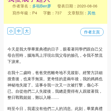
作者筆名：
多啦Ben萝
發表日期：2020-08-06
寫作年級：P4
字數：737
文章類別：
其他
小
中
大
作者主頁
今天是我大學畢業典禮的日子，眼看著同學們跟自己父
母合照時，腦海馬上浮現出我父母的臉孔，令我不禁流
下淚來。
在我十二歲時，爸爸突然離奇地不見蹤影。經警方詳細
搜查後，也束手無策。更奇怪的是兩年後，我的媽媽也
神秘地失蹤了。這事令我一次又一次被打擊，傷心不
已。自從他們二人失蹤後，我總是覺得有人跟蹤著我，
整日戰戰兢兢，難以入睡……
時至今日，我還沒有他們二人的消息。此刻，畢業典禮