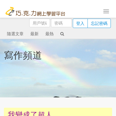
用
密
登入
忘記密碼
戶
碼
號
隨選文章
最新
最熱
碼
寫作頻道
我變成了超人