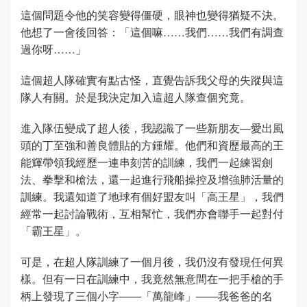
這個問題令他的笑容變得僵硬，眼神也變得猶疑不決。
他想了一會後回答：「這個嘛……我們……我們有調查
過你呀……」
這個超人隊確實有點古怪，直覺告訴我父母的失蹤與這
隊人有關。於是我決定加入這超人隊查個究竟。
進入隊伍變成了超人後，我認識了一些新朋友—愛出風
頭的丁至強和善良體貼的方鍾耀。他們和資歷最高的王
能輝帶領我經歷一連串刻苦的訓練，我們一起練習劍
法、拳擊和槍法，還一起進行飛船操控及增強肺活量的
訓練。我還知道了地球有個好盟友叫「高王星」，我們
經常一起討論戰術，互相幫忙，我們亦會聯手一起對付
「霸王星」。
可是，在超人隊訓練了一個月後，我仍沒有發現任何異
樣。但有一日在訓練中，我竟然無意間在一把手槍的手
柄上發現了三個小字——「萬龍峰」——我爸爸的名