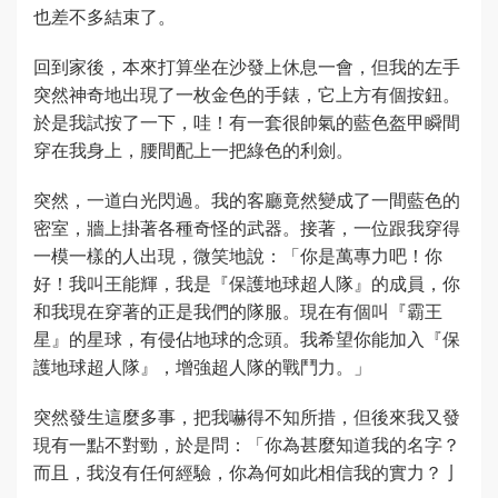
也差不多結束了。
回到家後，本來打算坐在沙發上休息一會，但我的左手
突然神奇地出現了一枚金色的手錶，它上方有個按鈕。
於是我試按了一下，哇！有一套很帥氣的藍色盔甲瞬間
穿在我身上，腰間配上一把綠色的利劍。
突然，一道白光閃過。我的客廳竟然變成了一間藍色的
密室，牆上掛著各種奇怪的武器。接著，一位跟我穿得
一模一樣的人出現，微笑地說：「你是萬專力吧！你
好！我叫王能輝，我是『保護地球超人隊』的成員，你
和我現在穿著的正是我們的隊服。現在有個叫『霸王
星』的星球，有侵佔地球的念頭。我希望你能加入『保
護地球超人隊』，增強超人隊的戰鬥力。」
突然發生這麼多事，把我嚇得不知所措，但後來我又發
現有一點不對勁，於是問：「你為甚麼知道我的名字？
而且，我沒有任何經驗，你為何如此相信我的實力？亅