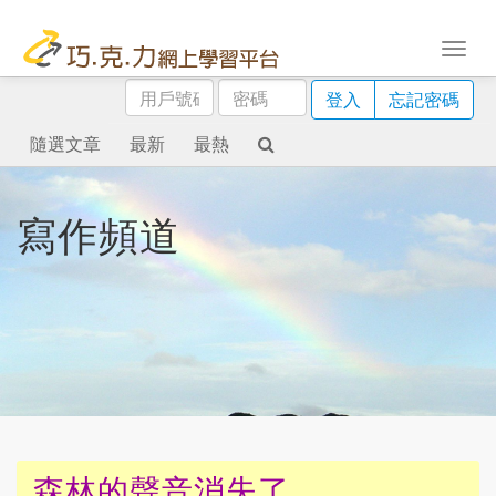
用
密
登入
忘記密碼
戶
碼
號
隨選文章
最新
最熱
碼
寫作頻道
森林的聲音消失了