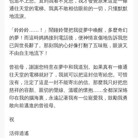
也追不上您。直到我看不見您，我才發覺原來這是一條
通往天堂的電梯。我真不敢相信眼前的一切，只懂默默
地流淚。
「鈴鈴鈴……！」鬧鐘鈴聲把我從夢中喚醒，多麼奇幻
的夢！而這時媽媽接到電話後，便神情哀傷地告訴我您
已與世長辭了。那刻我的心好像打翻了五味瓶，眼淚又
不由自主地流下！
曾祖母，謝謝您特意在夢中和我道別。如果真有一條通
往天堂的電梯就好了，我就可以把這封信寄給您。可惜
沒有，注定了這是一封不能寄出的信。那麼我只好把您
慈祥的容顏、親切的聲線、溫暖的懷抱……全都深深烙
印在我的腦海裏，永遠記著我有一位寵愛我，鼓勵我勇
敢向前邁進的曾祖母。
祝
活得逍遙