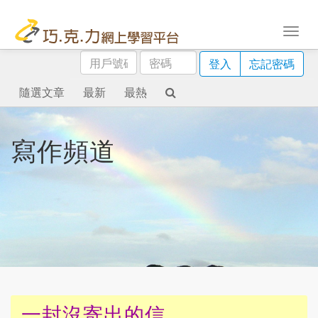
用
密
登入
忘記密碼
戶
碼
號
隨選文章
最新
最熱
碼
寫作頻道
一封沒寄出的信