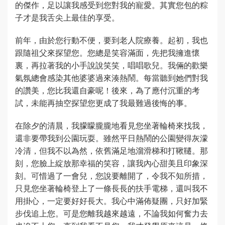
的傑作，足以讓我感受到您對我的寵愛。其實您包的粽
子才是我舌尖上最佳的享受。
前年，由於您行動不便，要到老人院療養。起初，我也
跟隨祖父來探望您。您總是笑容滿面，先把我擁進懷
裏，再拉著我的小手說說笑笑，唱唱歌兒。我倆的歡樂
氣氛總會感染其他婆婆過來湊熱鬧。每當聽到她們對我
的讚美，您比我還自豪呢！後來，為了應付沉重的考
試，未能再抽空探望您更成了我最難過後悔的事。
在除夕的清晨，我朦矇朧朧地看見您坐著輪椅來找我，
還非要帶我到公園玩耍。雖然平日熱鬧的公園變得灰濛
冷清，但我不以為然，依舊滿足地溜滑梯和打鞦韆。那
刻，您臉上綻放那幸福的笑容，讓我內心甜美且印象深
刻。可惜過了一會兒，您說要離開了，令我不知所措，
只見您坐著輪椅登上了一條長長的扶手電梯，還叫我不
用掛心，一定要好好長大。我心中滿佈疑團，只好加緊
步伐追上您。可是您離我越來越遠，不論我如何奮力去