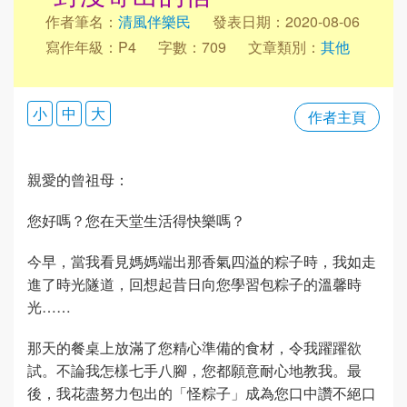
作者筆名：
清風伴樂民
發表日期：2020-08-06
寫作年級：P4
字數：709
文章類別：
其他
小
中
大
作者主頁
親愛的曾祖母：
您好嗎？您在天堂生活得快樂嗎？
今早，當我看見媽媽端出那香氣四溢的粽子時，我如走
進了時光隧道，回想起昔日向您學習包粽子的溫馨時
光……
那天的餐桌上放滿了您精心準備的食材，令我躍躍欲
試。不論我怎樣七手八腳，您都願意耐心地教我。最
後，我花盡努力包出的「怪粽子」成為您口中讚不絕口