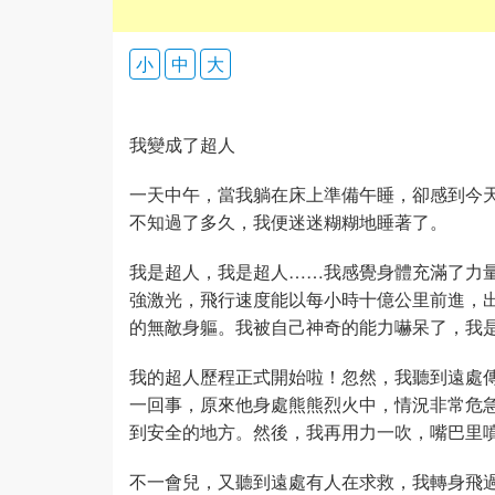
小
中
大
我變成了超人
一天中午，當我躺在床上準備午睡，卻感到今
不知過了多久，我便迷迷糊糊地睡著了。
我是超人，我是超人……我感覺身體充滿了力
強激光，飛行速度能以每小時十億公里前進，
的無敵身軀。我被自己神奇的能力嚇呆了，我
我的超人歷程正式開始啦！忽然，我聽到遠處
一回事，原來他身處熊熊烈火中，情況非常危
到安全的地方。然後，我再用力一吹，嘴巴里
不一會兒，又聽到遠處有人在求救，我轉身飛