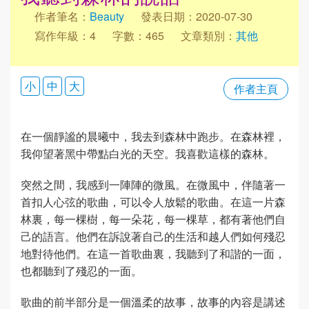
作者筆名：
Beauty
發表日期：2020-07-30
寫作年級：4
字數：465
文章類別：
其他
小
中
大
作者主頁
在一個靜謐的晨曦中，我去到森林中跑步。在森林裡，
我仰望著黑中帶點白光的天空。我喜歡這樣的森林。
突然之間，我感到一陣陣的微風。在微風中，伴隨著一
首扣人心弦的歌曲，可以令人放鬆的歌曲。在這一片森
林裏，每一棵樹，每一朵花，每一棵草，都有著他們自
己的語言。他們在訴說著自己的生活和越人們如何殘忍
地對待他們。在這一首歌曲裏，我聽到了和諧的一面，
也都聽到了殘忍的一面。
歌曲的前半部分是一個溫柔的故事，故事的內容是講述