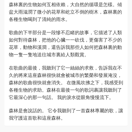
森林裏的生物如何互相依賴，大自然的循環是怎樣。傾
盆大雨滋潤了微小的花草和屹立不倒的樹木，森林裏的
各種生物喝到了清純的雨水。
歌曲的下半部分是一段慘不忍睹的故事，它描述了人類
如何對待森林，把他的心臟一一砍伐，更傷害了不少的
花草，動物和溪澗，還告訴我那些人如何把森林裏的動
物一隻一隻地送往城市裏給人類觀賞。
在歌曲的最後，我聽到了它一絲絲的求救，告訴我在不
久的將來這座森林很快就會被城市的繁榮和發展淹沒，
森林的歌曲很快就會消失。 在微風吹拂之下，我感受到
各種生物的求助。森林在最後一句的歌詞裹讓我聽到了
它最深心的那一句話。 我的淚水從眼角慢慢流下。
森林是會說話的。 它令我聽到了一首森林專屬的歌，讓
我守護這首歌和這座森林。