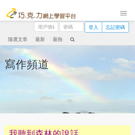
用
密
登入
忘記密碼
戶
碼
號
隨選文章
最新
最熱
碼
寫作頻道
我聽到森林的說話