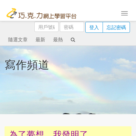
用
密
登入
忘記密碼
戶
碼
號
隨選文章
最新
最熱
碼
寫作頻道
為了夢想，我發明了……