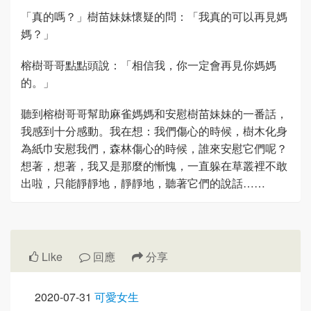
「真的嗎？」樹苗妹妹懷疑的問：「我真的可以再見媽
媽？」
榕樹哥哥點點頭說：「相信我，你一定會再見你媽媽
的。」
聽到榕樹哥哥幫助麻雀媽媽和安慰樹苗妹妹的一番話，
我感到十分感動。我在想：我們傷心的時候，樹木化身
為紙巾安慰我們，森林傷心的時候，誰來安慰它們呢？
想著，想著，我又是那麼的慚愧，一直躲在草叢裡不敢
出啦，只能靜靜地，靜靜地，聽著它們的說話……
Like
回應
分享
2020-07-31
可愛女生