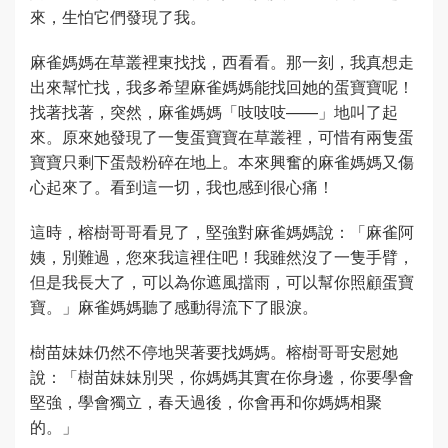
來，生怕它們發現了我。
麻雀媽媽在草叢裡東找找，西看看。那一刻，我真想走
出來幫忙找，我多希望麻雀媽媽能找回她的蛋寶寶呢！
找著找著，突然，麻雀媽媽「吱吱吱——」地叫了起
來。原來她發現了一隻蛋寶寶在草叢裡，可惜有兩隻蛋
寶寶只剩下蛋殼粉碎在地上。本來興奮的麻雀媽媽又傷
心起來了。看到這一切，我也感到很心痛！
這時，榕樹哥哥看見了，堅強對麻雀媽媽說：「麻雀阿
姨，別難過，您來我這裡住吧！我雖然沒了一隻手臂，
但是我長大了，可以為你遮風擋雨，可以幫你照顧蛋寶
寶。」麻雀媽媽聽了感動得流下了眼淚。
樹苗妹妹仍然不停地哭著要找媽媽。榕樹哥哥安慰她
說：「樹苗妹妹別哭，你媽媽其實在你身邊，你要學會
堅強，學會獨立，春天過後，你會再和你媽媽相聚
的。」