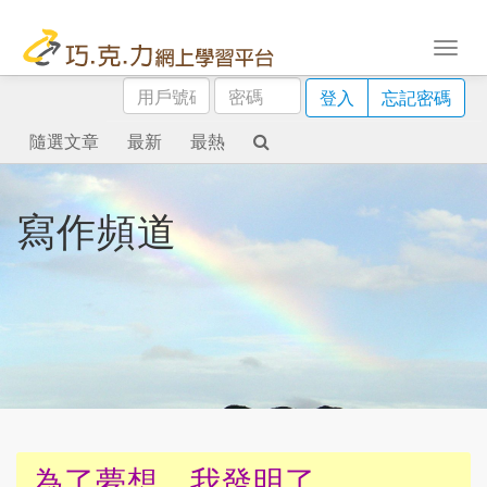
用
密
登入
忘記密碼
戶
碼
號
隨選文章
最新
最熱
碼
寫作頻道
為了夢想，我發明了……