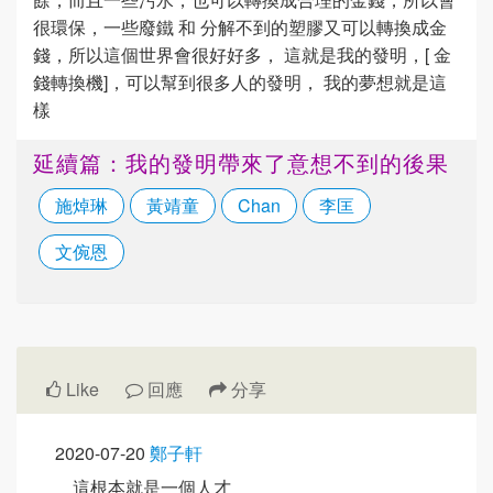
很環保，一些廢鐵 和 分解不到的塑膠又可以轉換成金
錢，所以這個世界會很好好多， 這就是我的發明，[ 金
錢轉換機]，可以幫到很多人的發明， 我的夢想就是這
樣
延續篇：我的發明帶來了意想不到的後果
施焯琳
黃靖童
Chan
李匡
文倇恩
Like
回應
分享
2020-07-20
鄭子軒
這根本就是一個人才