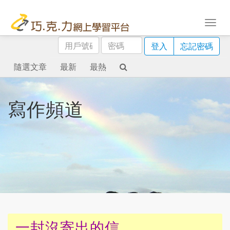
用
密
登入
忘記密碼
戶
碼
號
隨選文章
最新
最熱
碼
寫作頻道
一封沒寄出的信