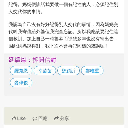
記得。媽媽便訓話我要做一個有記性的人，必須記住別
人交代你的事情。
我認為自己沒有好好記得別人交代的事情，因為媽媽交
代叫我寄信給外婆但我完全忘記。所以我應該要記住這
個教訓。加上自己一時魯莽而導致多年也沒有寄出去，
因此媽媽說得對，我下次不會再犯同樣的錯誤呢！
延續篇：拆開信封
羅寬恩
幸茵茵
鄧潁沂
鄭唯重
麥偉俊
Like
回應
分享