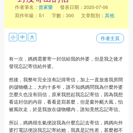
作者筆名：
曾家樂
發表日期：2020-07-06
寫作年級：S1
字數：300
文章類別：
其他
小
中
大
作者主頁
有一次，媽媽需要寄一封信給我的外婆，但是我之後才
發現忘記寄信給外婆。
然後，我整年完全沒有記得寄信，加上一直放進我房間
的儲物櫃上，大約十多年，誰不知媽媽問我為什麼外婆
怎麼久也沒有回信，原來我想起我忘記寄信，因為我想
看這封信的內容，看看是寫甚麼，但是窗外颳大風，怕
被風吹走，於是我放在儲物櫃內，誰知竟然忘記寄信。
所以，媽媽很生氣便說我為什麼忘記去寄信，媽媽向外
婆打電話便說我忘記寄給她，我真是記性差，甚麼都不